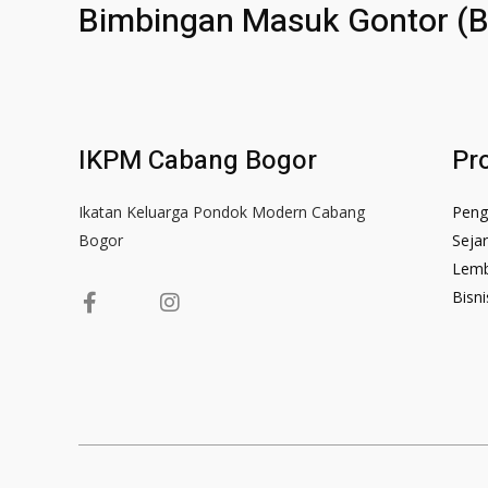
Bimbingan Masuk Gontor (
IKPM Cabang Bogor
Pro
Ikatan Keluarga Pondok Modern Cabang
Peng
Bogor
Seja
Lem
F
I
Bisn
a
n
c
s
e
t
b
a
o
g
o
r
k
a
-
m