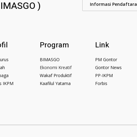
BIMASGO )
Informasi Pendaftar
fil
Program
Link
urus
BIMASGO
PM Gontor
rah
Ekonomi Kreatif
Gontor News
baga
Wakaf Produktif
PP-IKPM
is IKPM
Kaafilul Yatama
Forbis