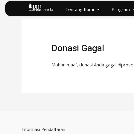
Lewati
Beranda
Tentang Kami
Program
ke
konten
Donasi Gagal
Mohon maaf, donasi Anda gagal diproses.
Informasi Pendaftaran