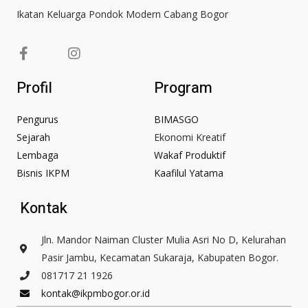
Ikatan Keluarga Pondok Modern Cabang Bogor
F
I
a
n
c
s
Profil
Program
e
t
b
a
o
g
Pengurus
BIMASGO
o
r
Sejarah
Ekonomi Kreatif
k
a
Lembaga
Wakaf Produktif
-
m
Bisnis IKPM
Kaafilul Yatama
f
Kontak
Jln. Mandor Naiman Cluster Mulia Asri No D, Kelurahan
Pasir Jambu, Kecamatan Sukaraja, Kabupaten Bogor.
081717 21 1926
kontak@ikpmbogor.or.id