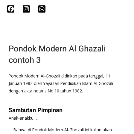
F
I
W
a
n
h
c
s
a
e
t
t
b
a
s
o
g
a
o
r
p
k
a
p
Pondok Modern Al Ghazali
m
contoh 3
Pondok Modern Al-Ghozali didirikan pada tanggal, 11
Januari 1982 oleh Yayasan Pendidikan Islam Al-Ghozali
dengan akta notaris No.10 tahun 1982.
Sambutan Pimpinan
Anak-anakku….
​ Bahwa di Pondok Modern Al-Ghozali ini kalian akan