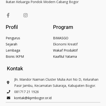
Ikatan Keluarga Pondok Modern Cabang Bogor
F
I
a
n
c
s
Profil
Program
e
t
b
a
o
g
Pengurus
BIMASGO
o
r
Sejarah
Ekonomi Kreatif
k
a
Lembaga
Wakaf Produktif
-
m
Bisnis IKPM
Kaafilul Yatama
f
Kontak
Jln. Mandor Naiman Cluster Mulia Asri No D, Kelurahan
Pasir Jambu, Kecamatan Sukaraja, Kabupaten Bogor.
081717 21 1926
kontak@ikpmbogor.or.id