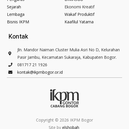
o
g
o
r
Sejarah
Ekonomi Kreatif
k
a
Lembaga
Wakaf Produktif
-
m
Bisnis IKPM
Kaafilul Yatama
f
Kontak
Jln. Mandor Naiman Cluster Mulia Asri No D, Kelurahan
Pasir Jambu, Kecamatan Sukaraja, Kabupaten Bogor.
081717 21 1926
kontak@ikpmbogor.or.id
Copyright © 2026 IKPM Bogor
Site by
elshobah