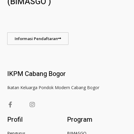
(BIMASGO )
Informasi Pendaftaran
IKPM Cabang Bogor
Ikatan Keluarga Pondok Modern Cabang Bogor
F
I
a
n
c
s
Profil
Program
e
t
b
a
Pengurus
BIMASGO