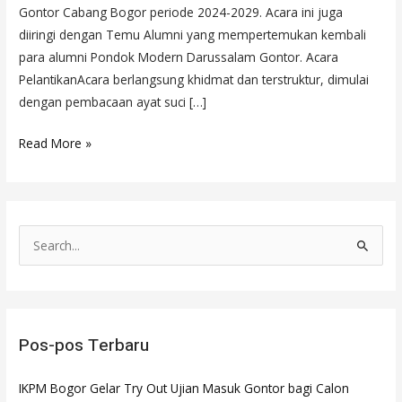
Gontor Cabang Bogor periode 2024-2029. Acara ini juga
diiringi dengan Temu Alumni yang mempertemukan kembali
para alumni Pondok Modern Darussalam Gontor. Acara
PelantikanAcara berlangsung khidmat dan terstruktur, dimulai
dengan pembacaan ayat suci […]
Read More »
C
a
r
i
Pos-pos Terbaru
u
n
IKPM Bogor Gelar Try Out Ujian Masuk Gontor bagi Calon
t