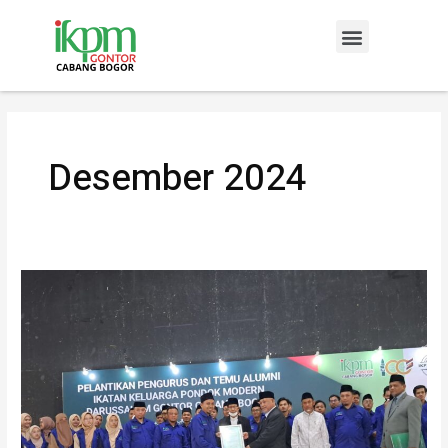
Lewati
Menu
ke
konten
Desember 2024
Pelantikan
Pengurus
IKPM
Gontor
Cabang
Bogor
Periode