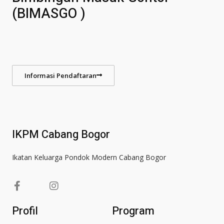
(BIMASGO )
Informasi Pendaftaran
IKPM Cabang Bogor
Ikatan Keluarga Pondok Modern Cabang Bogor
F
I
a
n
c
s
Profil
Program
e
t