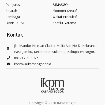
b
a
o
g
Pengurus
BIMASGO
o
r
Sejarah
Ekonomi Kreatif
k
a
Lembaga
Wakaf Produktif
-
m
Bisnis IKPM
Kaafilul Yatama
f
Kontak
Jln. Mandor Naiman Cluster Mulia Asri No D, Kelurahan
Pasir Jambu, Kecamatan Sukaraja, Kabupaten Bogor.
081717 21 1926
kontak@ikpmbogor.or.id
Copyright © 2026 IKPM Bogor