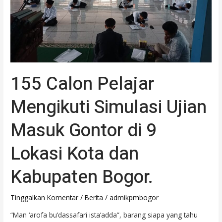
Gontor
di
9
Lokasi
Kota
dan
155 Calon Pelajar
Kabupaten
Bogor.
Mengikuti Simulasi Ujian
Masuk Gontor di 9
Lokasi Kota dan
Kabupaten Bogor.
Tinggalkan Komentar
/
Berita
/
admikpmbogor
“Man ‘arofa bu’dassafari ista’adda”, barang siapa yang tahu